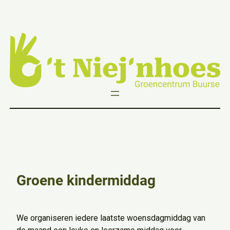
Ga
naar
de
inhoud
Groene kindermiddag
We organiseren iedere laatste woensdagmiddag van