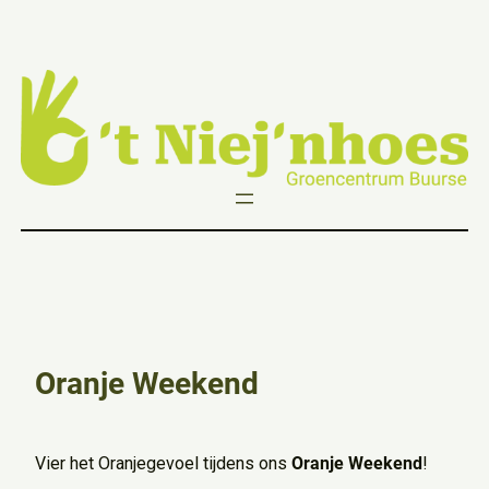
Ga
naar
de
inhoud
Oranje Weekend
Vier het Oranjegevoel tijdens ons
Oranje Weekend
!