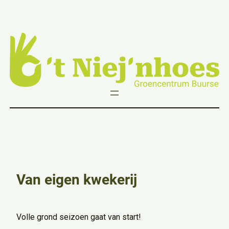
Ga
naar
de
inhoud
Van eigen kwekerij
Volle grond seizoen gaat van start!