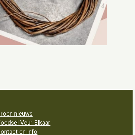
roen nieuws
oedsel Veur Elkaar
ontact en info