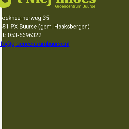
roekheurnerweg 35
481 PX Buurse (gem. Haaksbergen)
el.: 053-5696322
nfo@groencentrumbuurse.nl