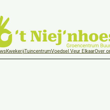
uws
Kwekerij
Tuincentrum
Voedsel Veur Elkaar
Over o